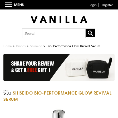
Login
Register
Home
>
Brands
>
Shiseido
>
Bio-Performance Glow Revival Serum
รีวิว
SHISEIDO BIO-PERFORMANCE GLOW REVIVAL
SERUM