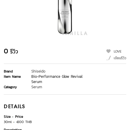
0
รีวิว
LOVE
เขียนรีวิว
Shiseido
Brand
Bio-Performance Glow Revival
Item Name
Serum
Serum
Category
DETAILS
Size
Price
30ml
4,100 THB