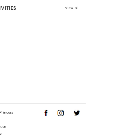
- view all -
VITIES
Princess
ouse
ss