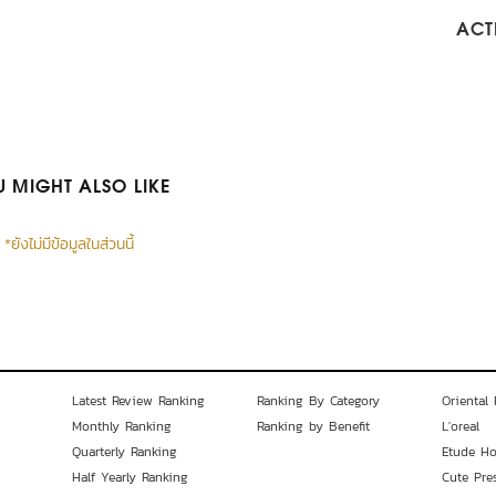
ACTI
 MIGHT ALSO LIKE
*ยังไม่มีข้อมูลในส่วนนี้
Latest Review Ranking
Ranking By Category
Oriental 
Monthly Ranking
Ranking by Benefit
L'oreal
Quarterly Ranking
Etude H
Half Yearly Ranking
Cute Pre