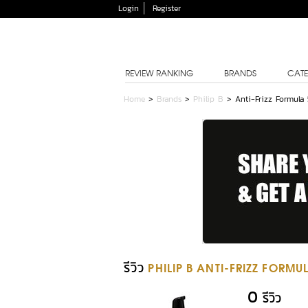
Login
Register
REVIEW RANKING
BRANDS
CATE
Home
>
Brands
>
Philip B
>
Anti-Frizz Formula 
รีวิว
PHILIP B ANTI-FRIZZ FORMU
0
รีวิว