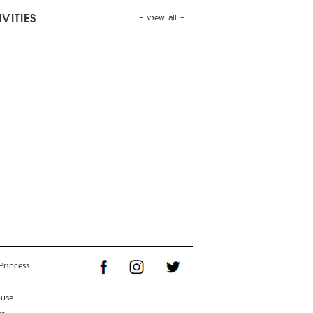
- view all -
VITIES
Princess
ouse