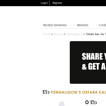
Login
Register
REVIEW RANKING
BRANDS
CATE
Home
>
Brands
>
Penhaligon's
>
Ostara Eau De T
รีวิว
PENHALIGON'S OSTARA EAU 
0
รีวิว