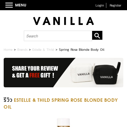
Login
Register
Home
>
Brands
>
Estelle & Thild
>
Spring Rose Blonde Body Oil
รีวิว
ESTELLE & THILD SPRING ROSE BLONDE BODY
OIL