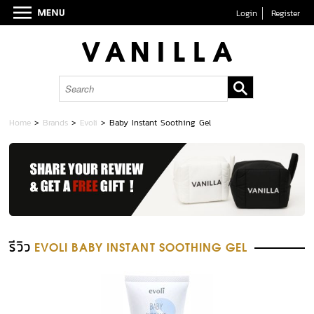
Login
Register
Home
>
Brands
>
Evoli
>
Baby Instant Soothing Gel
รีวิว
EVOLI BABY INSTANT SOOTHING GEL