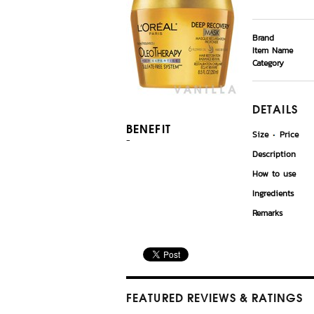
Brand
Item Name
Category
DETAILS
BENEFIT
Size
Price
-
Description
How to use
Ingredients
Remarks
FEATURED REVIEWS
& RATINGS