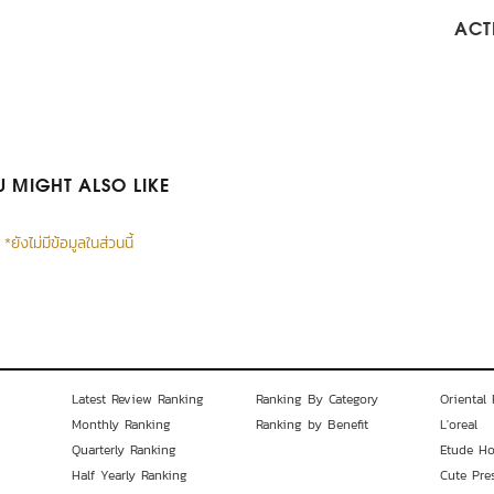
ACTI
 MIGHT ALSO LIKE
*ยังไม่มีข้อมูลในส่วนนี้
Latest Review Ranking
Ranking By Category
Oriental 
Monthly Ranking
Ranking by Benefit
L'oreal
Quarterly Ranking
Etude H
Half Yearly Ranking
Cute Pre