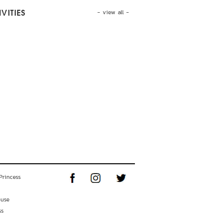
- view all -
VITIES
Princess
ouse
ss