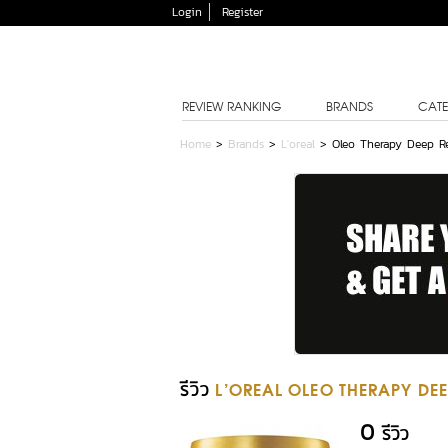
Login
Register
REVIEW RANKING
BRANDS
CATE
Home
>
Brands
>
L'oreal
>
Oleo Therapy Deep R
รีวิว
L'OREAL OLEO THERAPY DE
0
รีวิว