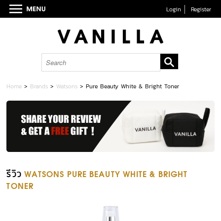
Login
Register
Home
>
Brands
>
Watsons
>
Pure Beauty White & Bright Toner
รีวิว
WATSONS PURE BEAUTY WHITE & BRIGHT
TONER