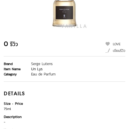
0
รีวิว
LOVE
เขียนรีวิว
Serge Lutens
Brand
Un Lys
Item Name
Eau de Parfum
Category
DETAILS
Size
Price
75ml
Description
-