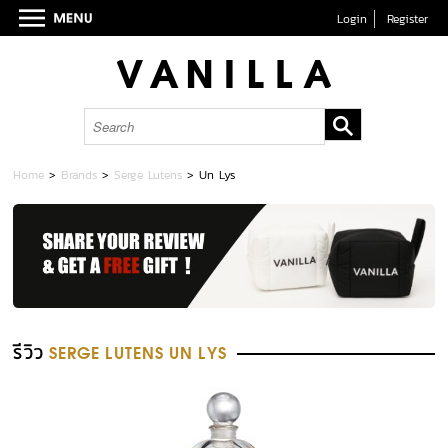
Login
Register
Home
>
Brands
>
Serge Lutens
>
Un Lys
รีวิว
SERGE LUTENS UN LYS