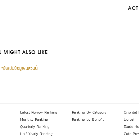
ACTI
 MIGHT ALSO LIKE
*ยังไม่มีข้อมูลในส่วนนี้
Latest Review Ranking
Ranking By Category
Oriental 
Monthly Ranking
Ranking by Benefit
L'oreal
Quarterly Ranking
Etude H
Half Yearly Ranking
Cute Pre