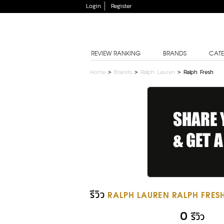
Login
Register
REVIEW RANKING
BRANDS
CATE
Home
>
Brands
>
Ralph Lauren
>
Ralph Fresh
รีวิว
RALPH LAUREN RALPH FRES
0
รีวิว