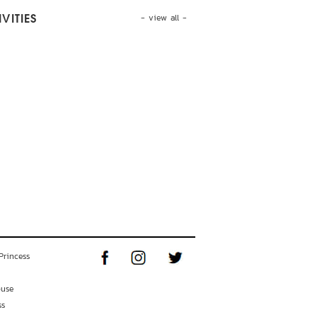
- view all -
VITIES
Princess
ouse
ss