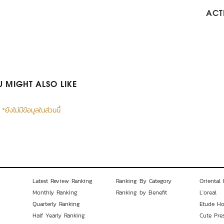
ACTI
 MIGHT ALSO LIKE
*ยังไม่มีข้อมูลในส่วนนี้
Latest Review Ranking
Ranking By Category
Oriental 
Monthly Ranking
Ranking by Benefit
L'oreal
Quarterly Ranking
Etude H
Half Yearly Ranking
Cute Pre