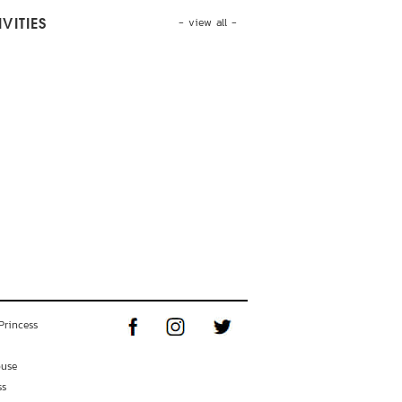
- view all -
VITIES
Princess
ouse
ss