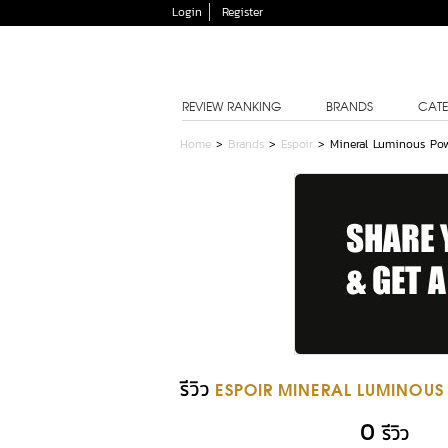
Login
Register
REVIEW RANKING
BRANDS
CATE
Home
>
Brands
>
Espoir
>
Mineral Luminous Pow
รีวิว
ESPOIR MINERAL LUMINOUS
0
รีวิว