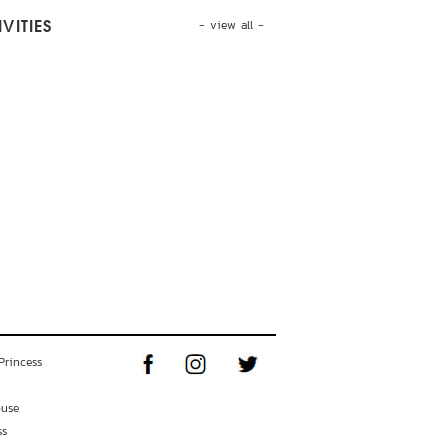
- view all -
VITIES
Princess
ouse
ss