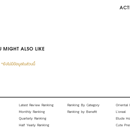
ACTI
 MIGHT ALSO LIKE
*ยังไม่มีข้อมูลในส่วนนี้
Latest Review Ranking
Ranking By Category
Oriental 
Monthly Ranking
Ranking by Benefit
L'oreal
Quarterly Ranking
Etude H
Half Yearly Ranking
Cute Pre