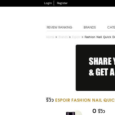
Login
Register
REVIEW RANKING
BRANDS
CATE
Home
>
Brands
>
Espoir
>
Fashion Nail Quick D
รีวิว
ESPOIR FASHION NAIL QUIC
0
รีวิว