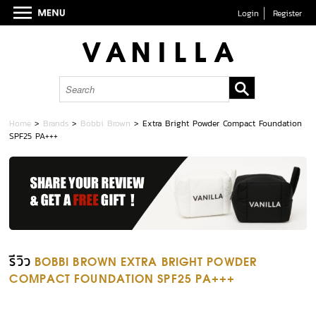
Login
Register
Home
>
Brands
>
Bobbi Brown
>
Extra Bright Powder Compact Foundation
SPF25 PA+++
รีวิว
BOBBI BROWN EXTRA BRIGHT POWDER
COMPACT FOUNDATION SPF25 PA+++