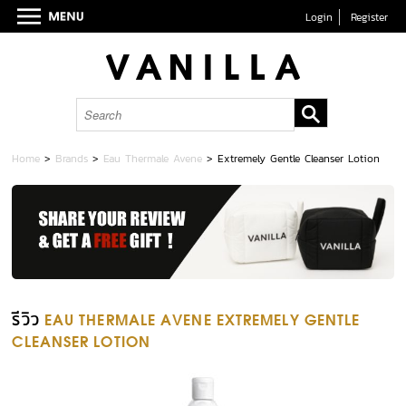
Login
Register
Home
>
Brands
>
Eau Thermale Avene
>
Extremely Gentle Cleanser Lotion
รีวิว
EAU THERMALE AVENE EXTREMELY GENTLE
CLEANSER LOTION