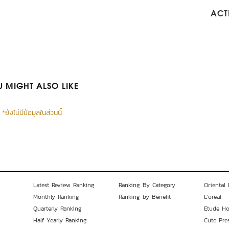
ACTI
 MIGHT ALSO LIKE
*ยังไม่มีข้อมูลในส่วนนี้
Latest Review Ranking
Ranking By Category
Oriental 
Monthly Ranking
Ranking by Benefit
L'oreal
Quarterly Ranking
Etude H
Half Yearly Ranking
Cute Pre