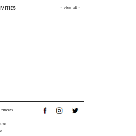
- view all -
VITIES
Princess
ouse
ss