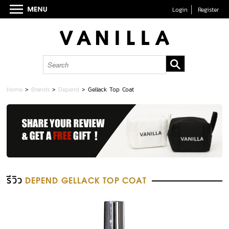
Login
Register
Home
>
Brands
>
Depend
>
Gellack Top Coat
รีวิว
DEPEND GELLACK TOP COAT