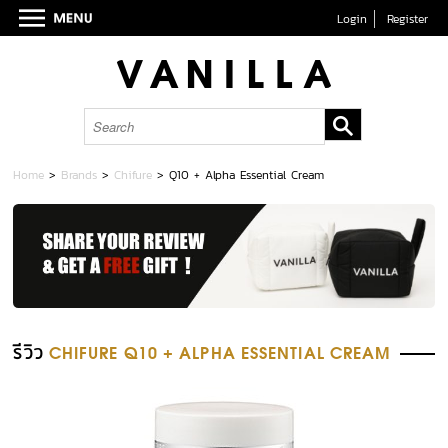
Login
Register
Home
>
Brands
>
Chifure
>
Q10 + Alpha Essential Cream
รีวิว
CHIFURE Q10 + ALPHA ESSENTIAL CREAM