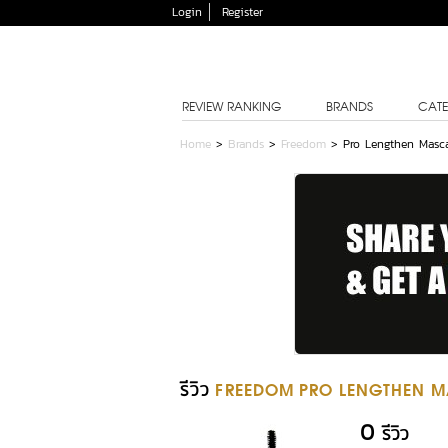
Login
Register
REVIEW RANKING
BRANDS
CATE
Home
>
Brands
>
Freedom
>
Pro Lengthen Masc
รีวิว
FREEDOM PRO LENGTHEN 
0
รีวิว