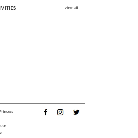
- view all -
VITIES
Princess
ouse
ss