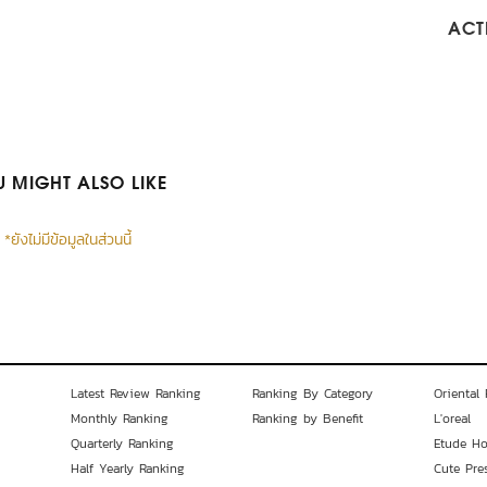
ACTI
 MIGHT ALSO LIKE
*ยังไม่มีข้อมูลในส่วนนี้
Latest Review Ranking
Ranking By Category
Oriental 
Monthly Ranking
Ranking by Benefit
L'oreal
Quarterly Ranking
Etude H
Half Yearly Ranking
Cute Pre