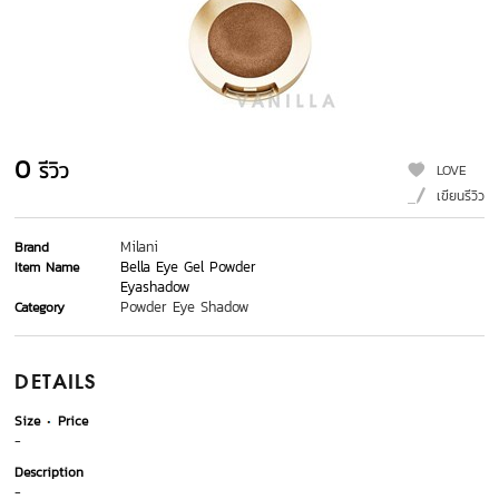
0
รีวิว
LOVE
เขียนรีวิว
Milani
Brand
Bella Eye Gel Powder
Item Name
Eyashadow
Powder Eye Shadow
Category
DETAILS
Size
Price
-
Description
-