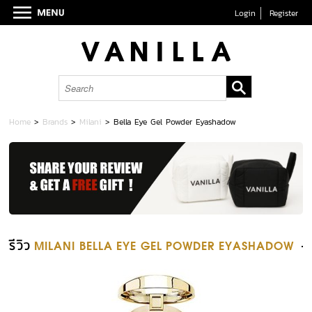
Login
Register
Home
>
Brands
>
Milani
>
Bella Eye Gel Powder Eyashadow
รีวิว
MILANI BELLA EYE GEL POWDER EYASHADOW