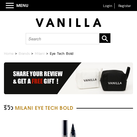
Login
Register
Home
>
Brands
>
Milani
>
Eye Tech Bold
รีวิว
MILANI EYE TECH BOLD