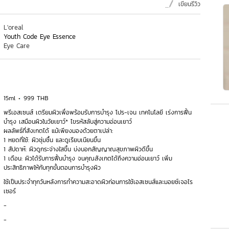
เขียนรีวิว
L'oreal
Youth Code Eye Essence
Eye Care
15ml
999 THB
พรีเอสเซนส์ เตรียมผิวเพื่อพร้อมรับการบำรุง โปร-เจน เทคโนโลยี เร่งการฟื้น
บำรุง เสมือนผิวในวัยเยาว์* ไขรหัสลับสู่ความอ่อนเยาว์
ผลลัพธ์ที่สังเกตได้ แม้เพียงมองด้วยตาเปล่า:
1 หยดที่ใช้: ผิวชุ่มชื้น และดูเรียบเนียนขึ้น
1 สัปดาห์: ผิวดูกระจ่างใสขึ้น บ่งบอกสัญญาณสุขภาพผิวดีขึ้น
1 เดือน: ผิวได้รับการฟื้นบำรุง จนคุณสังเกตได้ถึงความอ่อนเยาว์ เพิ่ม
ประสิทธิภาพให้กับทุกขั้นตอนการบำรุงผิว
ใช้เป็นประจำทุกวันหลังการทำความสะอาดผิวก่อนการใช้เอสเซนส์และมอยซ์เจอไร
เซอร์
-
-