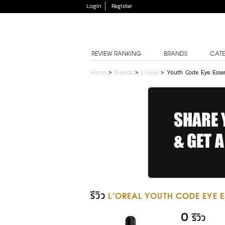
Login
Register
REVIEW RANKING
BRANDS
CATE
Home
>
Brands
>
L'oreal
>
Youth Code Eye Esse
รีวิว
L'OREAL YOUTH CODE EYE 
0
รีวิว