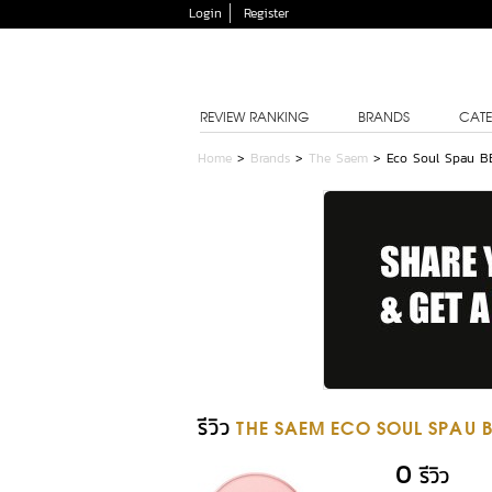
Login
Register
REVIEW RANKING
BRANDS
CATE
Home
>
Brands
>
The Saem
>
Eco Soul Spau B
รีวิว
THE SAEM ECO SOUL SPAU 
0
รีวิว