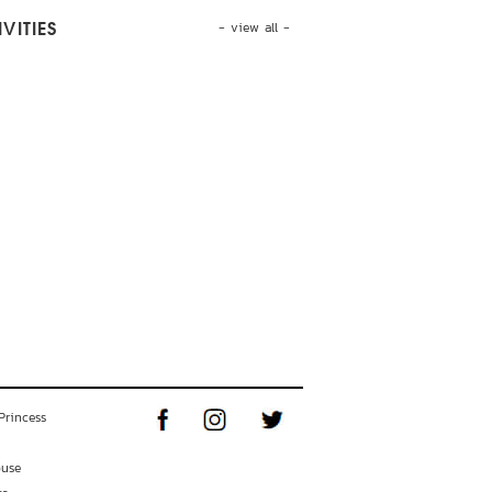
- view all -
VITIES
Princess
ouse