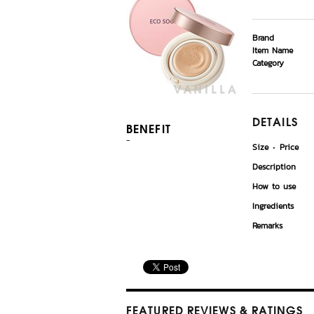
Brand
Item Name
Category
DETAILS
BENEFIT
-
Size
Price
Description
How to use
Ingredients
Remarks
FEATURED REVIEWS
& RATINGS