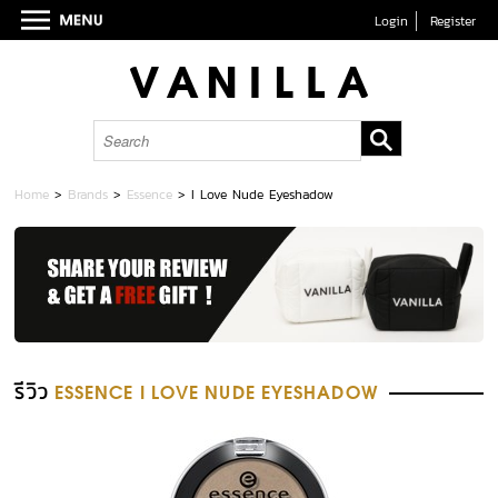
Login
Register
Home
>
Brands
>
Essence
>
I Love Nude Eyeshadow
รีวิว
ESSENCE I LOVE NUDE EYESHADOW