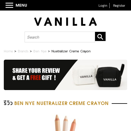
Login
Register
Home
>
Brands
>
Ben Nye
>
Nuetralizer Creme Crayon
รีวิว
BEN NYE NUETRALIZER CREME CRAYON