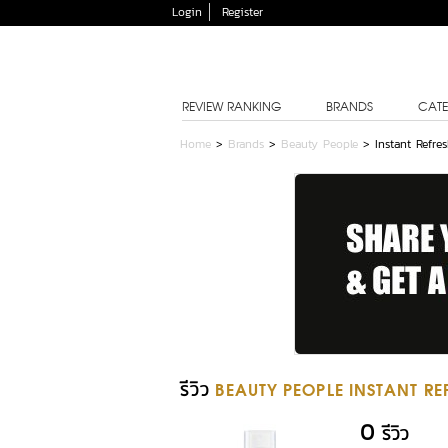
Login
Register
REVIEW RANKING
BRANDS
CATE
Home
>
Brands
>
Beauty People
>
Instant Refre
รีวิว
BEAUTY PEOPLE INSTANT RE
0
รีวิว