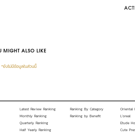
ACTI
 MIGHT ALSO LIKE
*ยังไม่มีข้อมูลในส่วนนี้
Latest Review Ranking
Ranking By Category
Oriental 
Monthly Ranking
Ranking by Benefit
L'oreal
Quarterly Ranking
Etude H
Half Yearly Ranking
Cute Pre