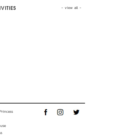
- view all -
VITIES
Princess
ouse
ss