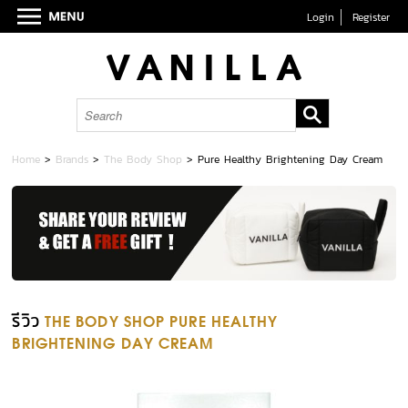
Login
Register
Home
>
Brands
>
The Body Shop
>
Pure Healthy Brightening Day Cream
รีวิว
THE BODY SHOP PURE HEALTHY
BRIGHTENING DAY CREAM