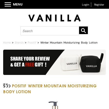
Login
Register
Home
>
Brands
>
Positif
>
Winter Mountain Moisturizing Body Lotion
รีวิว
POSITIF WINTER MOUNTAIN MOISTURIZING
BODY LOTION