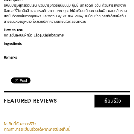
Description
โลชั่นบารุงสูตรอ่อนโยน ช่วยบารุงผิวให้เนียนนุ่ม ชุ่มชื นตลอดทั งวัน ด้วยสารสกัดจาก
บิลเบอร์รี่วิตามินอี และสารสกัดจากดอกซากุระ ให้ผิวเรียบเนียนชวนสัมผัส มอบกลิ่นหอม
สดชื่นด้วยกลิ่นจากลูกแพร และดอก Lily of the Valley เหมือนช่วงเวลาที่ได้สัมผัสกับ
สายลมแห่งฤดูหนาวที่จะช่วยปลุกความสดชื่นได้ตลอดทังวัน
How to use
กดโลชั่นลงบนฝ่ามือ แล้วลูบไล้ให้ทั่วผิวกาย
Ingredients
-
Remarks
-
เขียนรีวิว
FEATURED REVIEWS
ไอเท็มนี้ต้องการรีวิว
คุณสามารถเขียนรีวิวได้หากเคยใช้ไอเท็มนี้