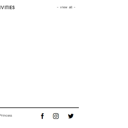
- view all -
VITIES
Princess