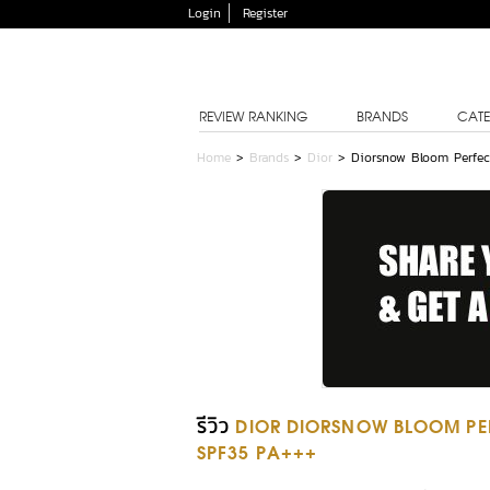
Login
Register
REVIEW RANKING
BRANDS
CATE
Home
>
Brands
>
Dior
>
Diorsnow Bloom Perfec
รีวิว
DIOR DIORSNOW BLOOM PER
SPF35 PA+++