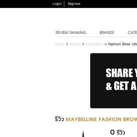
Login
Register
REVIEW RANKING
BRANDS
CATE
Home
>
Brands
>
Maybelline
>
Fashion Brow Ultr
รีวิว
MAYBELLINE FASHION BROW
0
รีวิว