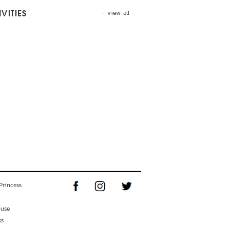
- view all -
VITIES
Princess
ouse
ss