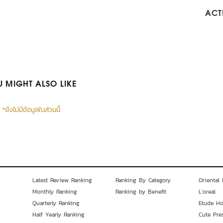
ACTI
 MIGHT ALSO LIKE
*ยังไม่มีข้อมูลในส่วนนี้
Latest Review Ranking
Ranking By Category
Oriental 
Monthly Ranking
Ranking by Benefit
L'oreal
Quarterly Ranking
Etude H
Half Yearly Ranking
Cute Pre