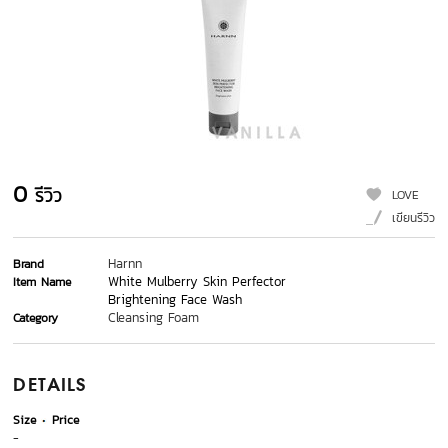
0
รีวิว
LOVE
เขียนรีวิว
Harnn
Brand
White Mulberry Skin Perfector
Item Name
Brightening Face Wash
Cleansing Foam
Category
DETAILS
Size
Price
-