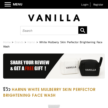
Login
Register
Home
>
Brands
>
Harnn
>
White Mulberry Skin Perfector Brightening Face
Wash
รีวิว
HARNN WHITE MULBERRY SKIN PERFECTOR
BRIGHTENING FACE WASH