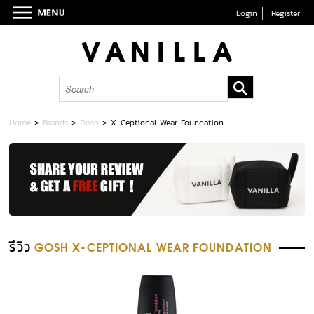
Login
Register
Home
>
Brands
>
Gosh
>
X-Ceptional Wear Foundation
รีวิว
GOSH X-CEPTIONAL WEAR FOUNDATION