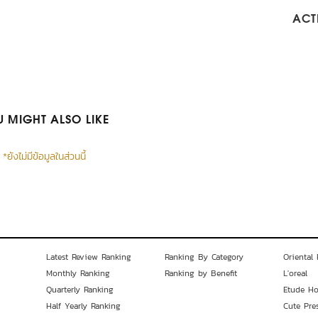
ACTI
 MIGHT ALSO LIKE
*ยังไม่มีข้อมูลในส่วนนี้
Latest Review Ranking
Ranking By Category
Oriental 
Monthly Ranking
Ranking by Benefit
L'oreal
Quarterly Ranking
Etude H
Half Yearly Ranking
Cute Pre