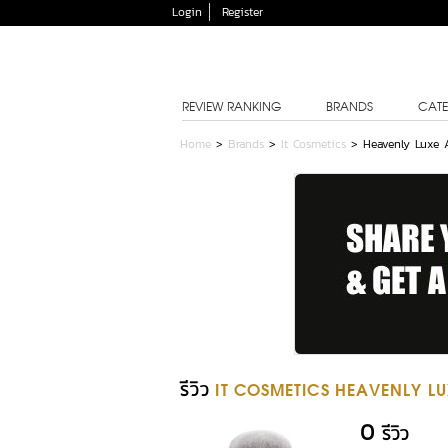
Login
Register
REVIEW RANKING
BRANDS
CATE
Home
>
Brands
>
It Cosmetics
>
Heavenly Luxe 
รีวิว
IT COSMETICS HEAVENLY LU
0
รีวิว