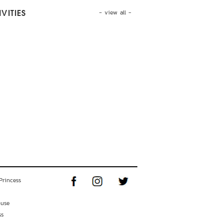
- view all -
VITIES
Princess
ouse
ss