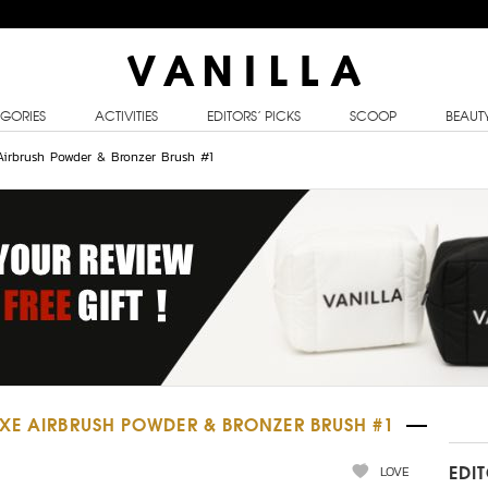
GORIES
ACTIVITIES
EDITORS’ PICKS
SCOOP
BEAUT
Airbrush Powder & Bronzer Brush #1
XE AIRBRUSH POWDER & BRONZER BRUSH #1
LOVE
EDI