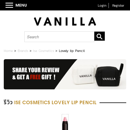
Login
Register
Home
>
Brands
>
Ise Cosmetics
>
Lovely lip Pencil
รีวิว
ISE COSMETICS LOVELY LIP PENCIL