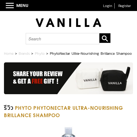
Login
Register
Home
>
Brands
>
Phyto
>
PhytoNectar Ultra-Nourishing Brillance Shampoo
รีวิว
PHYTO PHYTONECTAR ULTRA-NOURISHING
BRILLANCE SHAMPOO