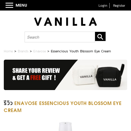
Login
Register
Home
>
Brands
>
Enavose
>
Essencious Youth Blossom Eye Cream
รีวิว
ENAVOSE ESSENCIOUS YOUTH BLOSSOM EYE
CREAM