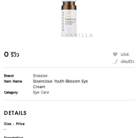
0
รีวิว
LOVE
เขียนรีวิว
Enavose
Brand
Essencious Youth Blossom Eye
Item Name
Cream
Eye Care
Category
DETAILS
Size
Price
-