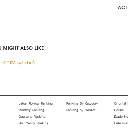
ACTI
 MIGHT ALSO LIKE
*ยังไม่มีข้อมูลในส่วนนี้
Latest Review Ranking
Ranking By Category
Oriental 
Monthly Ranking
Ranking by Benefit
L'oreal
Quarterly Ranking
Etude H
Half Yearly Ranking
Cute Pre