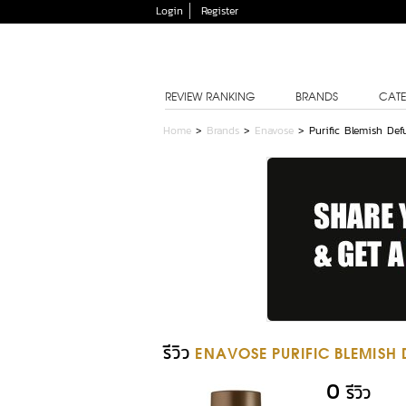
Login
Register
REVIEW RANKING
BRANDS
CATE
Home
>
Brands
>
Enavose
>
Purific Blemish Def
รีวิว
ENAVOSE PURIFIC BLEMISH 
0
รีวิว