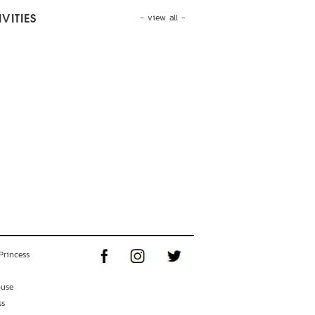
- view all -
VITIES
Princess
ouse
ss