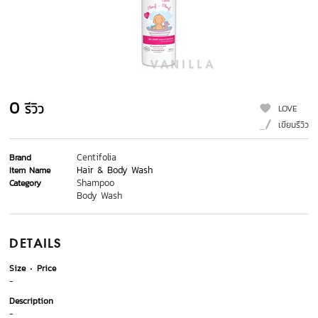
0
รีวิว
LOVE
เขียนรีวิว
Centifolia
Brand
Hair & Body Wash
Item Name
Shampoo
Category
Body Wash
DETAILS
Size
Price
-
Description
-