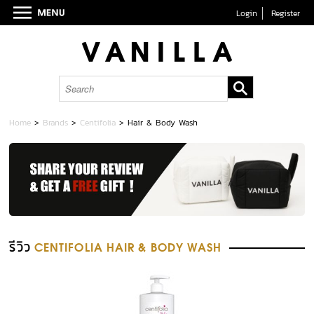
Login
Register
Home
>
Brands
>
Centifolia
>
Hair & Body Wash
รีวิว
CENTIFOLIA HAIR & BODY WASH