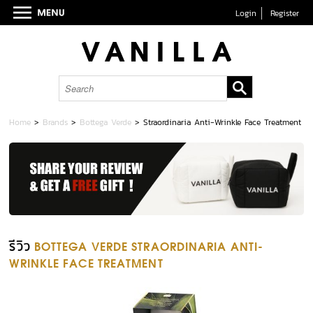
Login
Register
Home
>
Brands
>
Bottega Verde
>
Straordinaria Anti-Wrinkle Face Treatment
รีวิว
BOTTEGA VERDE STRAORDINARIA ANTI-
WRINKLE FACE TREATMENT