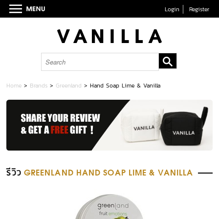
Login
Register
Home
>
Brands
>
Greenland
>
Hand Soap Lime & Vanilla
รีวิว
GREENLAND HAND SOAP LIME & VANILLA