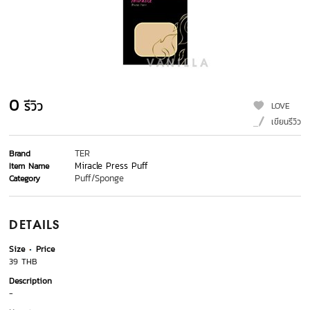
0
รีวิว
LOVE
เขียนรีวิว
TER
Brand
Miracle Press Puff
Item Name
Puff/Sponge
Category
DETAILS
Size
Price
39 THB
Description
-