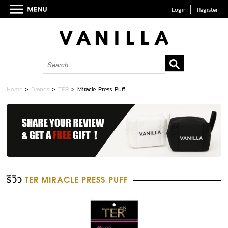
Login
Register
Home
>
Brands
>
TER
>
Miracle Press Puff
รีวิว
TER MIRACLE PRESS PUFF