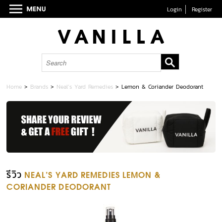
Login
Register
Home
>
Brands
>
Neal’s Yard Remedies
>
Lemon & Coriander Deodorant
รีวิว
NEAL’S YARD REMEDIES LEMON &
CORIANDER DEODORANT