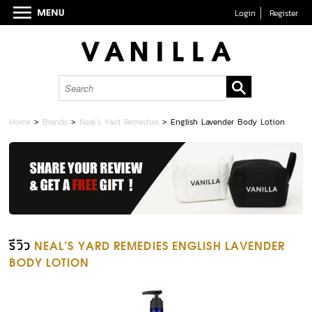
Login
Register
Home
>
Brands
>
Neal’s Yard Remedies
>
English Lavender Body Lotion
รีวิว
NEAL’S YARD REMEDIES ENGLISH LAVENDER
BODY LOTION