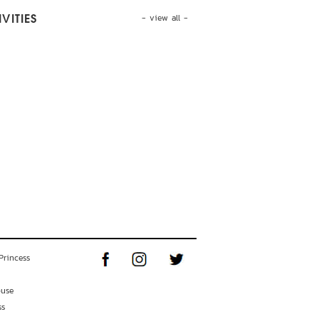
- view all -
VITIES
Princess
ouse
ss