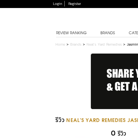
Login
Register
REVIEW RANKING
BRANDS
CATE
Home
>
Brands
>
Neal’s Yard Remedies
>
Jasmi
รีวิว
NEAL’S YARD REMEDIES JA
0
รีวิว