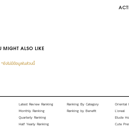
ACTI
 MIGHT ALSO LIKE
*ยังไม่มีข้อมูลในส่วนนี้
Latest Review Ranking
Ranking By Category
Oriental 
Monthly Ranking
Ranking by Benefit
L'oreal
Quarterly Ranking
Etude H
Half Yearly Ranking
Cute Pre