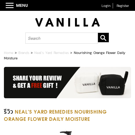
Login
Register
Home
>
Brands
>
Neal’s Yard Remedies
>
Nourishing Orange Flower Daily
Moisture
รีวิว
NEAL’S YARD REMEDIES NOURISHING
ORANGE FLOWER DAILY MOISTURE