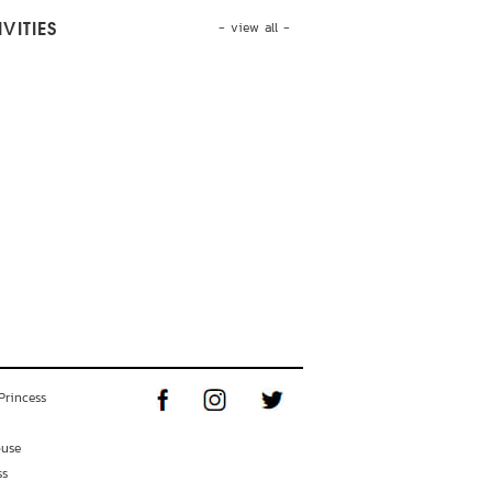
- view all -
VITIES
Princess
ouse
ss