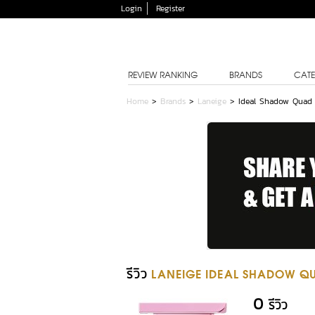
Login
Register
REVIEW RANKING
BRANDS
CATE
Home
>
Brands
>
Laneige
>
Ideal Shadow Quad 
รีวิว
LANEIGE IDEAL SHADOW Q
0
รีวิว