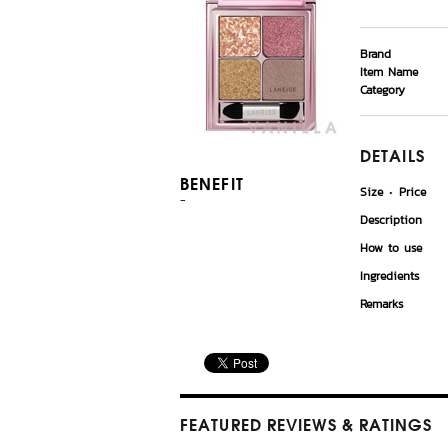
Brand
Item Name
Category
DETAILS
BENEFIT
Size
Price
-
Description
How to use
Ingredients
Remarks
FEATURED REVIEWS
& RATINGS