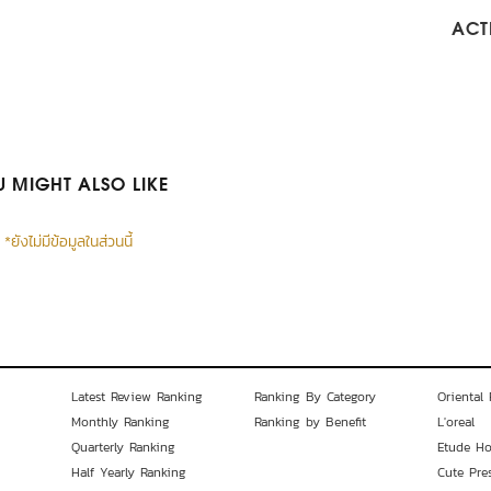
ACTI
 MIGHT ALSO LIKE
*ยังไม่มีข้อมูลในส่วนนี้
Latest Review Ranking
Ranking By Category
Oriental 
Monthly Ranking
Ranking by Benefit
L'oreal
Quarterly Ranking
Etude H
Half Yearly Ranking
Cute Pre