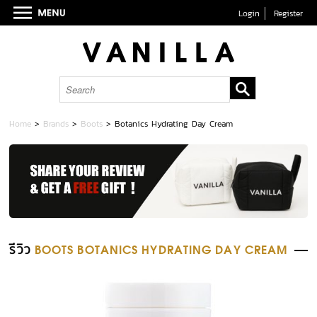
Login
Register
Home
>
Brands
>
Boots
>
Botanics Hydrating Day Cream
รีวิว
BOOTS BOTANICS HYDRATING DAY CREAM