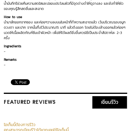
น้ำมันทีทรีช่วยคืนความสดใสและปลอบประโลมผิวที่มีจุดด่างดำให้ดูจางลง และยังทำให้ผิว
ของคุณรู้สึกสดชื่นและสะอาด
How to use
นำมาส์กออกจากซอง และค่อยๆวางลงบนใบหน้าที่ทำความสะอาดแล้ว เว้นบริเวณรอบจมูก
ดวงตา และปาก จากนั้นทิ้งไว้ประมาณ15 นาที แล้วดึงออก โดยไม่ต้องล้างออกแล้วค่อยๆ
นวดให้เนื้อผลิตภัณฑ์ซึมเข้าผิวหน้า เพื่อให้ได้ผลดียิ่งขึ้นควรใช้เป็นประจำสัปดาห์ละ 2-3
ครั้ง
Ingredients
-
Remarks
-
เขียนรีวิว
FEATURED REVIEWS
ไอเท็มนี้ต้องการรีวิว
คุณสามารถเขียนรีวิวได้หากเคยใช้ไอเท็มนี้