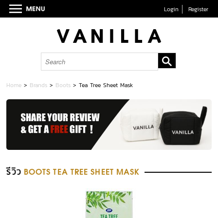
Login
Register
Home
>
Brands
>
Boots
>
Tea Tree Sheet Mask
รีวิว
BOOTS TEA TREE SHEET MASK