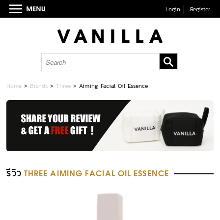
Login
Register
Home
>
Brands
>
Three
>
Aiming Facial Oil Essence
รีวิว
THREE AIMING FACIAL OIL ESSENCE