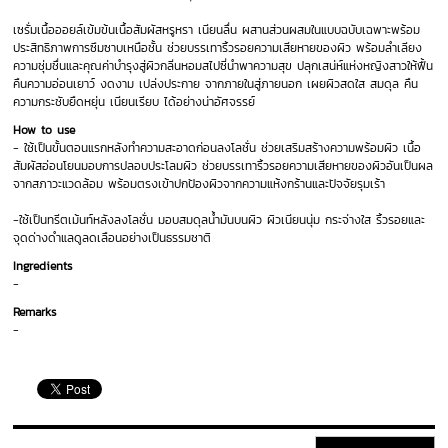
เซรั่มเนื้อออยล์เข้มข้นเนื้อสัมผัสหรูหรา เนียนลื่น ผสานส่วนผสมในแบบฉบับเฉพาะพร้อม
ประสิทธิภาพการซึมซาบเหนือชั้น ช่วยบรรเทาริ้วรอยความเสียหายของผิว พร้อมลำเลียง
ความชุ่มชื่นและคุณค่าบำรุงสู่ผิวกลิ่นหอมสไปซี่นำพาความสุข ปลุกเสน่ห์แห่งหญิงสาวให้ฟื้น
คืนความอ่อนเยาว์ งดงาม เปล่งประกาย จากภายในสู่ภายนอก เผยผิวสดใส สมดุล คืน
ความกระชับยืดหยุ่น เนียนเรียบ ได้อย่างน่าอัศจรรย์
How to use
- ใช้เป็นขั้นตอนแรกหลังทำความสะอาดก่อนลงโลชั่น ช่วยเสริมสร้างความพร้อมผิว เนื้อ
สัมผัสอ่อนโยนมอบการปลอบประโลมผิว ช่วยบรรเทาริ้วรอยความเสียหายของผิวอันเป็นผล
จากสภาวะแวดล้อม พร้อมตรงเข้าปกป้องผิวจากความแห้งกร้านและปัจจัยรุมเร้า
-ใช้เป็นทรีตเม้นท์หลังลงโลชั่น มอบสมดุลน้ำมันบนผิว ผิวเนียนนุ่ม กระจ่างใส ริ้วรอยและ
จุดด่างดำแลดูลดเลือนอย่างเป็นธรรมชาติ
Ingredients
-
Remarks
-