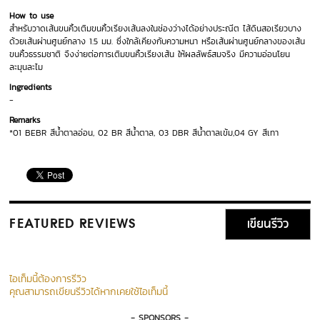
How to use
สำหรับวาดเส้นขนคิ้วเติมขนคิ้วเรียงเส้นลงในช่องว่างได้อย่างประณีต ไส้ดินสอเรียวบาง
ด้วยเส้นผ่านศูนย์กลาง 1.5 มม. ซึ่งใกล้เคียงกับความหนา หรือเส้นผ่านศูนย์กลางของเส้น
ขนคิ้วธรรมชาติ จึงง่ายต่อการเติมขนคิ้วเรียงเส้น ให้ผลลัพธ์สมจริง มีความอ่อนโยน
ละมุนละไม
Ingredients
-
Remarks
*01 BEBR สีน้ำตาลอ่อน, 02 BR สีน้ำตาล, 03 DBR สีน้ำตาลเข้ม,04 GY สีเทา
เขียนรีวิว
FEATURED REVIEWS
ไอเท็มนี้ต้องการรีวิว
คุณสามารถเขียนรีวิวได้หากเคยใช้ไอเท็มนี้
- SPONSORS -