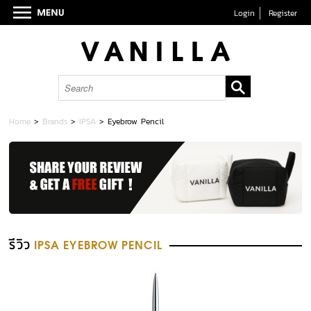
Login
Register
Home
>
Brands
>
IPSA
>
Eyebrow Pencil
รีวิว
IPSA EYEBROW PENCIL