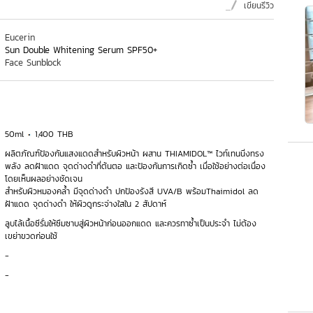
เขียนรีวิว
Eucerin
Sun Double Whitening Serum SPF50+
Face Sunblock
50ml
1,400 THB
ผลิตภัณฑ์ป้องกันแสงแดดสำหรับผิวหน้า ผสาน THIAMIDOL™ ไวท์เทนนิ่งทรง
พลัง ลดฝ้าแดด จุดด่างดำที่ต้นตอ และป้องกันการเกิดซ้ำ เมื่อใช้อย่างต่อเนื่อง
โดยเห็นผลอย่างชัดเจน
สำหรับผิวหมองคล้ำ มีจุดด่างดำ ปกป้องรังสี UVA/B พร้อมThaimidol ลด
ฝ้าแดด จุดด่างดำ ให้ผิวดูกระจ่างใสใน 2 สัปดาห์
ลูบไล้เนื้อซีรั่มให้ซึมซาบสู่ผิวหน้าก่อนออกแดด และควรทาซ้ำเป็นประจำ ไม่ต้อง
เขย่าขวดก่อนใช้
-
-