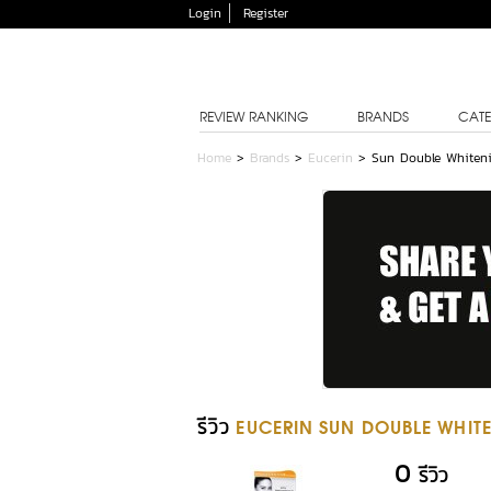
Login
Register
REVIEW RANKING
BRANDS
CATE
Home
>
Brands
>
Eucerin
>
Sun Double Whiten
รีวิว
EUCERIN SUN DOUBLE WHIT
0
รีวิว