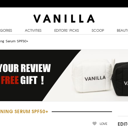
GORIES
ACTIVITIES
EDITORS’ PICKS
SCOOP
BEAUT
ing Serum SPF50+
ENING SERUM SPF50+
LOVE
EDI