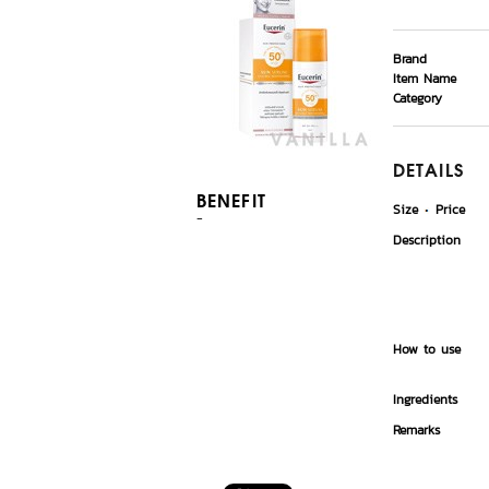
Brand
Item Name
Category
DETAILS
BENEFIT
Size
Price
-
Description
How to use
Ingredients
Remarks