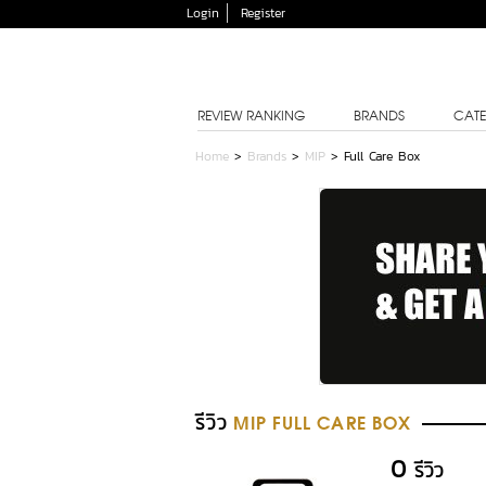
Login
Register
REVIEW RANKING
BRANDS
CATE
Home
>
Brands
>
MIP
>
Full Care Box
รีวิว
MIP FULL CARE BOX
0
รีวิว