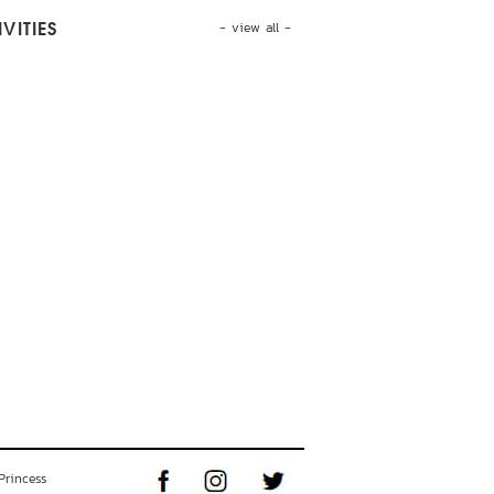
- view all -
VITIES
Princess